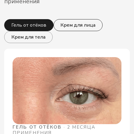
Позвонить
Написать
+7 909 590 00 98
info@alltome.shop
Встретиться
г. Санкт-Петербург, ул. Митрофаньевская, 8,
корп. 1, пом. 20-H
пн - пт с 9:30 до 17:00
Раскрываем тему биохакинга здесь:
Публичная оферта
Политика обработки персональных данных
*Meta Platforms Inc. (Instagram, Facebook) признана
экстремистской организацией и запрещена в РФ