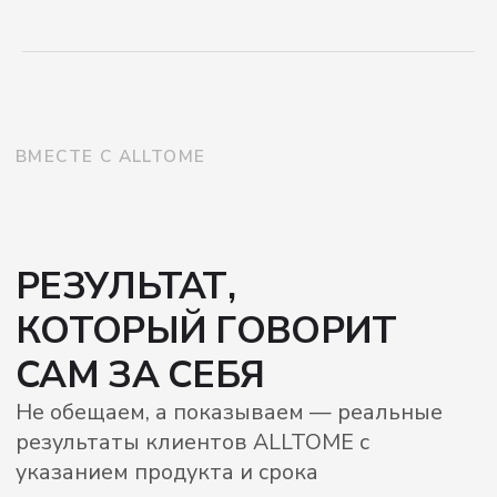
Я подтверждаю ознакомление с Политикой
обработки персональных данных и даю
согласие на обработку моих персональных
данных
в порядке и на условиях, указанных в
Политике.
ПОДПИСАТЬСЯ
ИНТЕРНЕТ-МАГАЗИН
ДИСТРИБЬЮТОРЫ
КОНЦЕПЦИЯ
ДОСТАВКА
SKIN SERVICE ALLTOME
FAQ
ПАРТНЕРАМ
КОНТАКТЫ
ДЕКЛАРАЦИИ О СООТВЕТСТВИИ
ПОДАРОЧНЫЕ СЕРТИФИКАТЫ
ОТВЕТСТВЕННОЕ ПРОИЗВОДСТВО