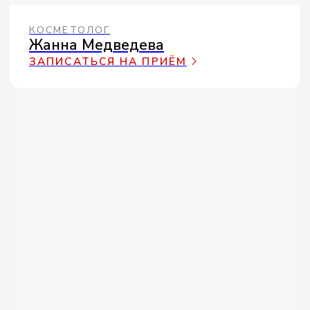
ПОДРОБНЕЕ
ВМЕСТЕ С ALLTOME
РЕЗУЛЬТАТ,
КОТОРЫЙ ГОВОРИТ
САМ ЗА СЕБЯ
Не обещаем, а показываем — реальные
результаты клиентов ALLTOME с
указанием продукта и срока
применения
Гель от отёков
Крем для лица