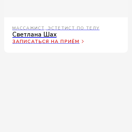
НОВАЯ ЭРА
ОБЁРТЫВАНИЙ
Биоферментированный фукус
в низкомолекулярной форме —
липолиз, детокс и подтяжка кожи
без душа и скрабов
ПОДРОБНЕЕ
ВМЕСТЕ С ALLTOME
РЕЗУЛЬТАТ,