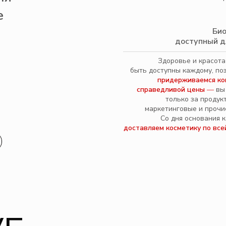
е
Био
доступный д
Здоровье и красот
быть доступны каждому, по
придерживаемся ко
справедливой цены
—
вы
только за продукт
маркетинговые и прочие
Со дня основания 
доставляем косметику по все