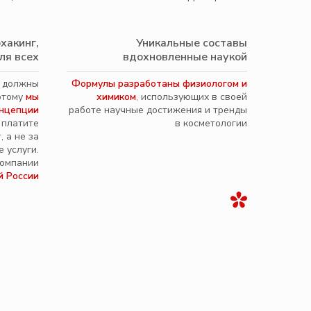
хакинг,
Уникальные составы
ля всех
вдохновленные наукой
а должны
Формулы разработаны физиологом и
этому
мы
химиком
,
использующих в своей
нцепции
работе научные достижения и тренды
 платите
в косметологии
, а не за
 услуги.
компании
й России