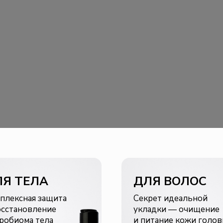
ЛЯ ТЕЛА
ДЛЯ ВОЛОС
плексная защита
Секрет идеальной
осстановление
укладки — очищение
робиома тела
и питание кожи голо