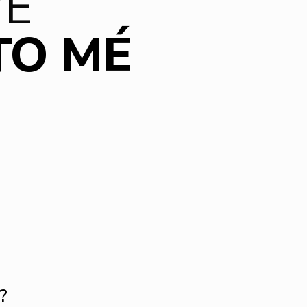
VE
TO MÉ
?