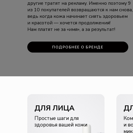
другие тратят на рекламу. Именно поэтому 9
из 10 покупателей возвращаются к нам снова,
ведь когда кожа начинает сиять здоровьем
и красотой — хочется продолжения!
Нам платят не за «имя», а за результат!
ПОДРОБНЕЕ О БРЕНДЕ
ДЛЯ ЛИЦА
Д
Простые шаги для
Ком
здоровья вашей кожи
и в
мик