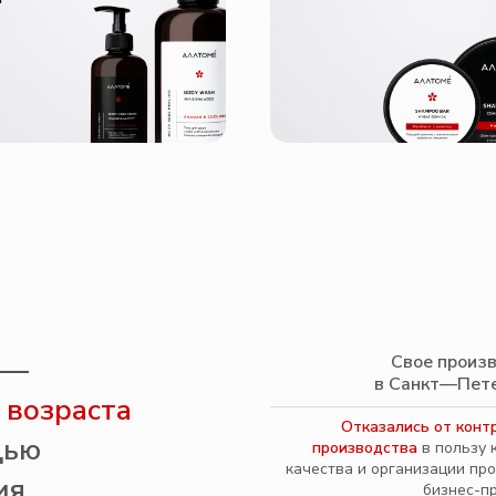
Свое произ
 —
в Санкт—Пет
 возраста
Отказались от конт
щью
производства
в пользу 
качества и организации пр
ия
бизнес-п