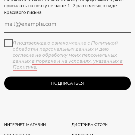
согласие на обработку моих персональных
данных
в порядке и на условиях, указанных в
Политике.
ПОДПИСАТЬСЯ
ИНТЕРНЕТ-МАГАЗИН
ДИСТРИБЬЮТОРЫ
КОНЦЕПЦИЯ
ДОСТАВКА
SKIN SERVICE ALLTOME
FAQ
ПАРТНЕРАМ
КОНТАКТЫ
ДЕКЛАРАЦИИ О СООТВЕТСТВИИ
ПОДАРОЧНЫЕ СЕРТИФИКАТЫ
ОТВЕТСТВЕННОЕ ПРОИЗВОДСТВО
Позвонить
Написать
+7 909 590 00 98
info@alltome.shop